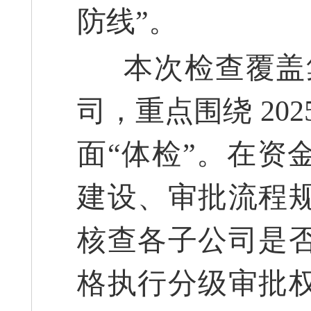
防线”。
本次检查覆盖集
司，重点围绕 20
面“体检”。在资
建设、审批流程
核查各子公司是
格执行分级审批