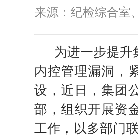
来源：纪检综合室、财
为进一步提升集
内控管理漏洞，紧
设，近日，集团
部，组织开展资
工作，以多部门联