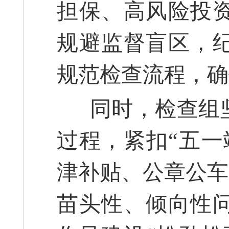
担保、高风险投
规避监督盲区，
规范检查流程，确
同时，检查组坚
过程，紧扣“五一
津补贴、公章公车
苗头性、倾向性