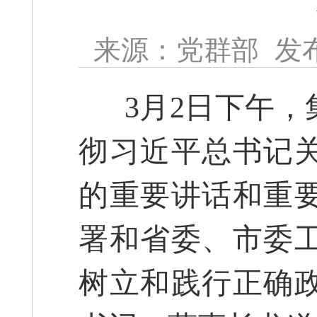
来源：党群部 发布时
3月2日下午，
彻习近平总书记
的重要讲话和重
署和省委、市委
树立和践行正确