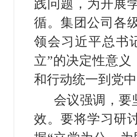
践问题，为开展
循。集团公司各
领会习近平总书
立”的决定性意义
和行动统一到党中
会议强调，要坚
效。要将学习研