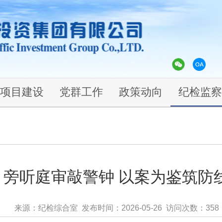
项目建设
党群工作
政策动向
纪检监察
旁听庭审敲警钟 以案为鉴筑防
来源：纪检综合室 发布时间：2026-05-26 访问次数：
358