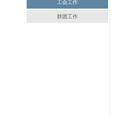
工会工作
群团工作