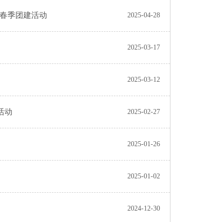
展春季团建活动
2025-04-28
2025-03-17
2025-03-12
活动
2025-02-27
2025-01-26
2025-01-02
2024-12-30