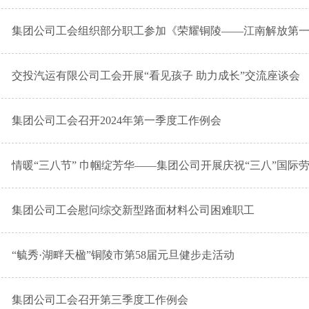
集团公司工会组织部分职工参加《荣耀铜陵——江南解放第
交投汽运有限公司工会开展“看见孩子 助力成长”交流座谈会
集团公司工会召开2024年第一季度工作例会
情暖“三八节” 巾帼绽芳华——集团公司开展庆祝“三八”国际
集团公司工会慰问综交新型路面材料公司困难职工
“毓秀·湖畔天楹”铜陵市第58届元旦健步走活动
集团公司工会召开第三季度工作例会