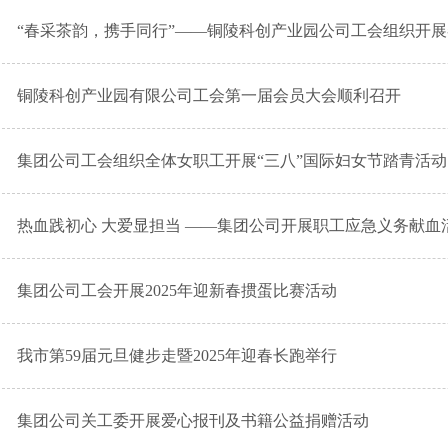
“春采茶韵，携手同行”——铜陵科创产业园公司工会组织开
铜陵科创产业园有限公司工会第一届会员大会顺利召开
集团公司工会组织全体女职工开展“三八”国际妇女节踏青活动
热血践初心 大爱显担当 ——集团公司开展职工应急义务献血
集团公司工会开展2025年迎新春掼蛋比赛活动
我市第59届元旦健步走暨2025年迎春长跑举行
集团公司关工委开展爱心报刊及书籍公益捐赠活动