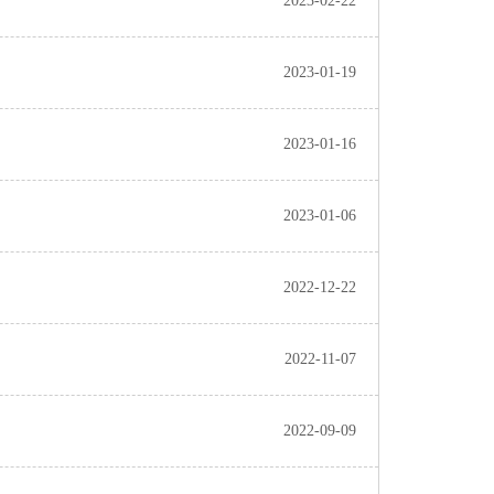
动
2023-02-22
2023-01-19
2023-01-16
2023-01-06
2022-12-22
2022-11-07
2022-09-09