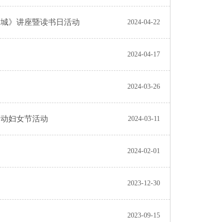
一城》讲座暨读书日活动
2024-04-22
2024-04-17
2024-03-26
劳动妇女节活动
2024-03-11
2024-02-01
2023-12-30
2023-09-15