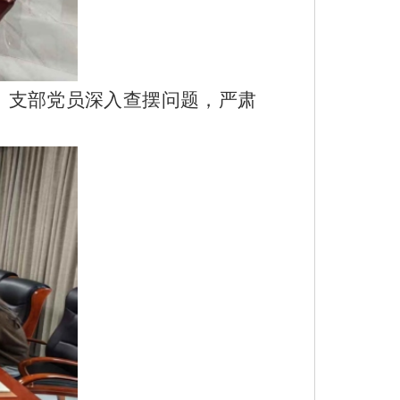
。支部党员深入查摆问题，严肃