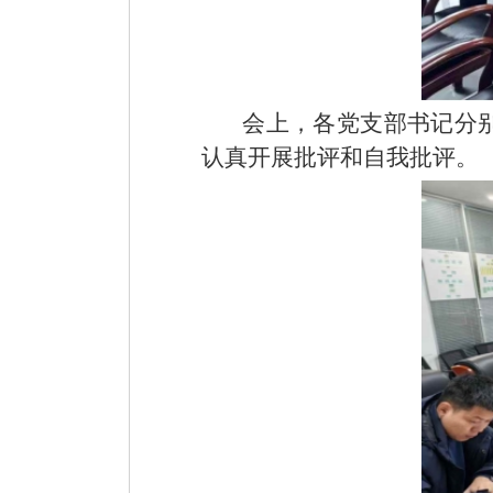
会上，各党支部书记分别代
认真开展批评和自我批评。