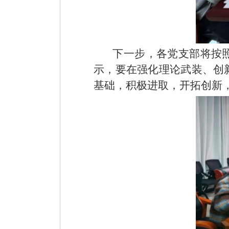
下一步，各党支部将按照
示，要在强化理论武装、创
基础，积极进取，开拓创新