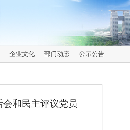
企业文化
部门动态
公示公告
活会和民主评议党员