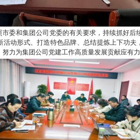
市委和集团公司党委的有关要求，持续抓好后
新活动形式、打造特色品牌、总结提炼上下功夫
，努力为集团公司党建工作高质量发展贡献应有