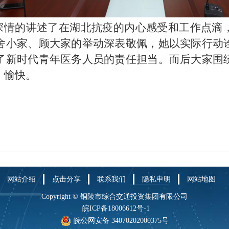
情的讲述了在湖北抗疫的内心感受和工作点滴
舍小家、顾大家的举动深表敬佩，她以实际行动
了新时代青年医务人员的责任担当。而后大家围
、愉快。
网站介绍
点击分享
联系我们
隐私申明
网站地图
Copyright © 铜陵市综合交通投资集团有限公司
皖ICP备18006612号-1
皖公网安备 34070202000375号