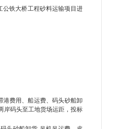
江公铁大桥工程砂料运输项目进
、滞港费用、船运费、码头砂船卸
桥两岸码头至工地货场运距，投标
码头砂船卸货-吊机吊运费、皮