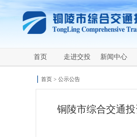
首页
走进交投
新闻中心
首页
>
公示公告
铜陵市综合交通投