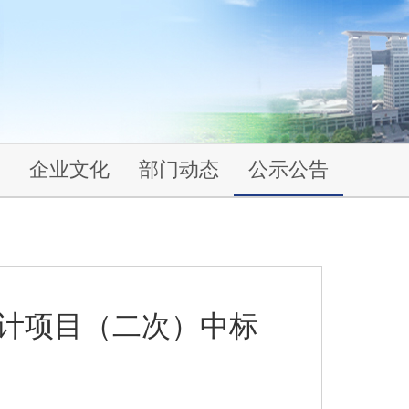
企业文化
部门动态
公示公告
审计项目（二次）中标